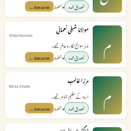
←
تصدیق شدہ
♥ محفوظ
Amazon
مولانا شبلی نعمانی
م
Shibli Nomani
ماہر سوانح نگار و عالم تھے۔
←
تصدیق شدہ
♥ محفوظ
Amazon
مرزا غالب
م
Mirza Ghalib
اردو کے عظیم شاعر تھے۔
←
تصدیق شدہ
♥ محفوظ
Amazon
ڈاکٹر عبدالسلام