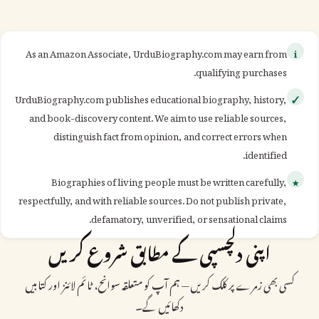
As an Amazon Associate, UrduBiography.com may earn from
i
qualifying purchases.
UrduBiography.com publishes educational biography, history,
✓
and book-discovery content. We aim to use reliable sources,
distinguish fact from opinion, and correct errors when
identified.
Biographies of living people must be written carefully,
★
respectfully, and with reliable sources. Do not publish private,
defamatory, unverified, or sensational claims.
اپنی دلچسپی کے مطابق شروع کریں
کسی بھی زمرے پر کلک کریں — ہم آپ کو متعلقہ سوانح، ٹائم لائنز اور کتابیں
دکھائیں گے۔