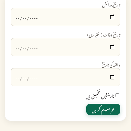
تاریخِ پیدائش
تاریخِ وفات (اختیاری)
واقعہ کی تاریخ
تاریخیں تخمینی ہیں
عمر معلوم کریں