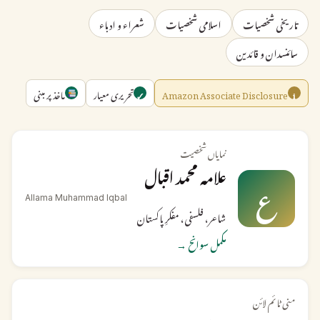
تاریخی شخصیات
اسلامی شخصیات
شعراء و ادباء
سائنسدان و قائدین
Amazon Associate Disclosure
تحریری معیار
ماخذ پر مبنی
✓
i
نمایاں شخصیت
علامہ محمد اقبال
ع
Allama Muhammad Iqbal
شاعر، فلسفی، مفکرِ پاکستان
مکمل سوانح →
منی ٹائم لائن