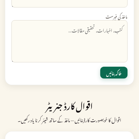
ماخذ کی فہرست
خاکہ بنائیں
اقوال کارڈ جنریٹر
اقوال کا خوبصورت کارڈ بنائیں — ماخذ کے ساتھ شیئر کرنا یاد رکھیں۔