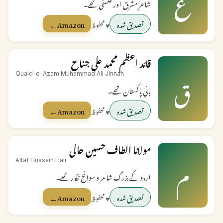
ع
شاعرِ مشرق اور فلسفی تھے۔
←
تصدیق شدہ
♥ محفوظ
Amazon
قائد اعظم محمد علی جناح
ق
Quaid-e-Azam Muhammad Ali Jinnah
بانیِ پاکستان تھے۔
←
تصدیق شدہ
♥ محفوظ
Amazon
مولانا الطاف حسین حالی
م
Altaf Hussain Hali
اردو کے بزرگ شاعر و سوانح نگار تھے۔
←
تصدیق شدہ
♥ محفوظ
Amazon