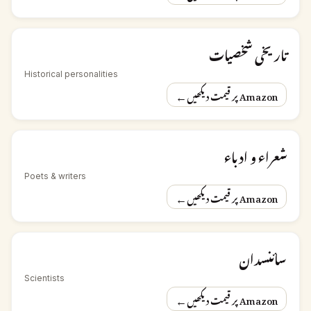
تاریخی شخصیات
Historical personalities
←
Amazon پر قیمت دیکھیں
شعراء و ادباء
Poets & writers
←
Amazon پر قیمت دیکھیں
سائنسدان
Scientists
←
Amazon پر قیمت دیکھیں