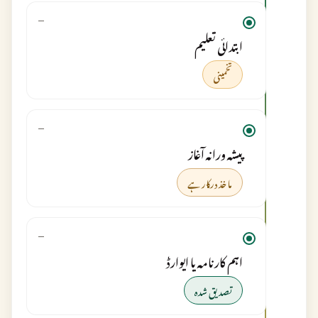
—
ابتدائی تعلیم
تخمینی
—
پیشہ ورانہ آغاز
ماخذ درکار ہے
—
اہم کارنامہ یا ایوارڈ
تصدیق شدہ