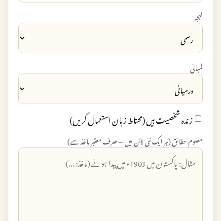
لہجہ
لمبائی
زندہ شخصیت ہیں (محتاط زبان استعمال کریں)
معلوم حقائق (ہر ایک نئی لائن میں — صرف معتبر ماخذ سے)