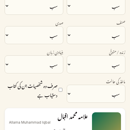
صنف
صدی
زندہ / متوفی
بنیادی زبان
ماخذ کی حالت
صرف وہ شخصیات جن کی کتاب
دستیاب ہے
علامہ محمد اقبال
Allama Muhammad Iqbal