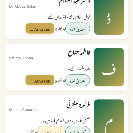
ڈ
Dr. Abdus Salam
نوبل انعام یافتہ سائنسدان تھے۔
←
تصدیق شدہ
♥ محفوظ
Amazon
فاطمہ جناح
ف
Fatima Jinnah
مادرِ ملت تھے۔
←
تصدیق شدہ
♥ محفوظ
Amazon
ملالہ یوسفزئی
م
Malala Yousafzai
تعلیمی کارکن، نوبل انعام یافتہ ہیں۔
تصدیق شدہ
زندہ — احتیاط
♥ محفوظ