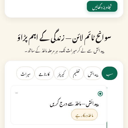
تجاویز دکھائیں
سوانح ٹائم لائن — زندگی کے اہم پڑاؤ
پیدائش سے لے کر میراث تک، ہر مرحلہ ماخذ کے ساتھ۔
سب
پیدائش
تعلیم
کیریئر
کارنامے
میراث
—
پیدائش — ماخذ سے درج کریں
ماخذ درکار ہے