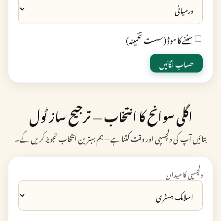
سننے کا موڈ (سست تخمینہ)
حساب لگائیں
اگلی سوانح کا انتخاب — ترجیح ساز ٹول
بتائیں آپ کی دلچسپی اور وقت کتنا ہے — ہم بہترین انتخاب تجویز کریں گے۔
دلچسپی کا میدان