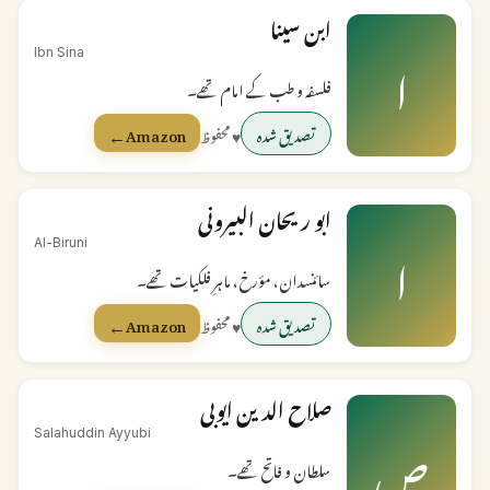
ابن سینا
ا
Ibn Sina
فلسفہ و طب کے امام تھے۔
←
تصدیق شدہ
♥ محفوظ
Amazon
ابو ریحان البیرونی
ا
Al-Biruni
سائنسدان، مؤرخ، ماہرِ فلکیات تھے۔
←
تصدیق شدہ
♥ محفوظ
Amazon
صلاح الدین ایوبی
ص
Salahuddin Ayyubi
سلطان و فاتح تھے۔