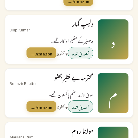
←
Amazon
دلیپ کمار
د
Dilip Kumar
برصغیر کے عظیم اداکار تھے۔
←
تصدیق شدہ
♥ محفوظ
Amazon
محترمہ بے نظیر بھٹو
م
Benazir Bhutto
سابق وزیراعظم پاکستان تھے۔
←
تصدیق شدہ
♥ محفوظ
Amazon
مولانا روم
Maulana Rumi