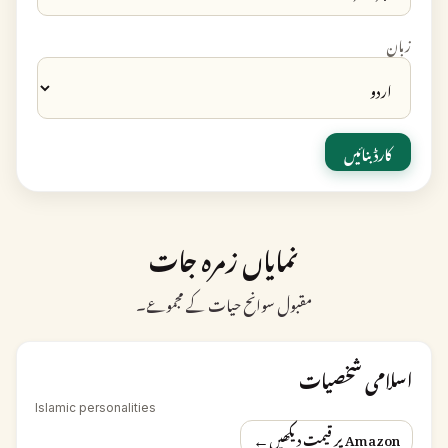
زبان
کارڈ بنائیں
نمایاں زمرہ جات
مقبول سوانح حیات کے مجموعے۔
اسلامی شخصیات
Islamic personalities
←
Amazon پر قیمت دیکھیں