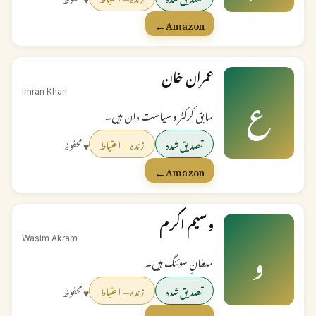
←
Amazon
عمران خان
ع
Imran Khan
سابق کرکٹر و سیاست دان ہیں۔
تصدیق شدہ
زندہ — احتیاط
♥ محفوظ
←
Amazon
وسیم اکرم
و
Wasim Akram
سلطانِ سوئنگ ہیں۔
تصدیق شدہ
زندہ — احتیاط
♥ محفوظ