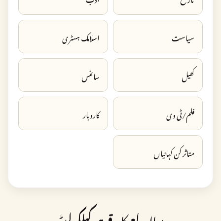
سیاست
اسلامک ہسٹری
کھیل
سائنس
فلم/ٹی وی
کاروبار
متاثر کن کہانیاں
مطالعے کا وقت کیلکولیٹر