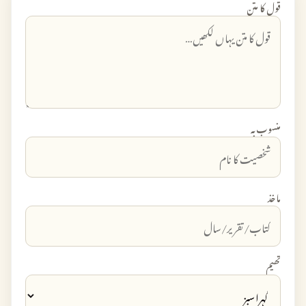
قول کا متن
منسوب بہ
ماخذ
تھیم