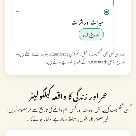
—
میراث اور اثرات
تصدیق شدہ
مدیران کسی بھی شخصیت کا مکمل ٹائم لائن Gutenberg بلاک سے بنا سکتے ہیں —
متنازع حقائق "Disputed" کے طور پر ظاہر کیے جاتے ہیں۔
عمر اور زندگی کا واقعہ کیلکولیٹر
کسی شخصیت کی پیدائش، وفات اور کسی اہم واقعے کی تاریخ سے عمر معلوم کریں۔
غیر معلوم تاریخوں پر "ماخذ درکار ہے" دکھایا جائے گا۔