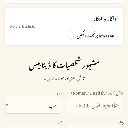
اداکار و فنکار
Actors & artists
←
Amazon پر قیمت دیکھیں
مشہور شخصیات کا ڈیٹا بیس
تلاش، فلٹر اور موازنہ کریں۔
تلاش (اردو / Roman / English)
زمرہ
پیشہ
خطہ