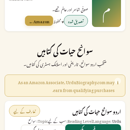
م
صوفی شاعر اور عالم تھے۔
←
تصدیق شدہ
♥ محفوظ
Amazon
سوانح حیات کی کتابیں
منتخب اردو سوانح، تاریخی اور اسلامک ہسٹری کی کتابیں۔
As an Amazon Associate, UrduBiography.com may
i
earn from qualifying purchases.
اردو سوانح حیات کی کتابیں
تعارف کے لیے
Urdu
Language:
Reading Level:
سب کے لیے
Topic:
سوانح