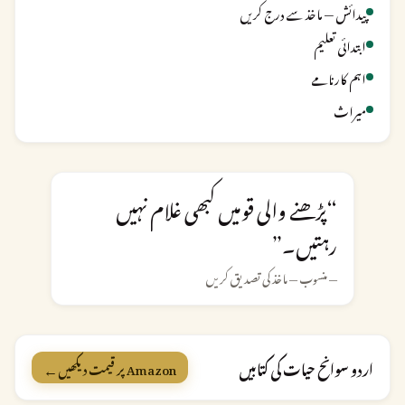
پیدائش — ماخذ سے درج کریں
ابتدائی تعلیم
اہم کارنامے
میراث
“پڑھنے والی قومیں کبھی غلام نہیں
رہتیں۔”
— منسوب — ماخذ کی تصدیق کریں
←
اردو سوانح حیات کی کتابیں
Amazon پر قیمت دیکھیں