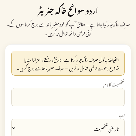
اردو سوانح خاکہ جنریٹر
صرف خاکہ تیار کیا جاتا ہے — حقائق آپ کو خود معتبر ماخذ سے درج کرنا ہوں گے۔
کوئی فرضی واقعہ شامل نہ کریں۔
احتیاط:
یہ ٹول صرف خاکہ تیار کرتا ہے۔ تاریخ، رشتے، اعزازات یا
متنازع دعوے فرضی شامل نہ کریں — صرف معتبر ماخذ سے درج کریں۔
شخصیت کا نام
زمرہ