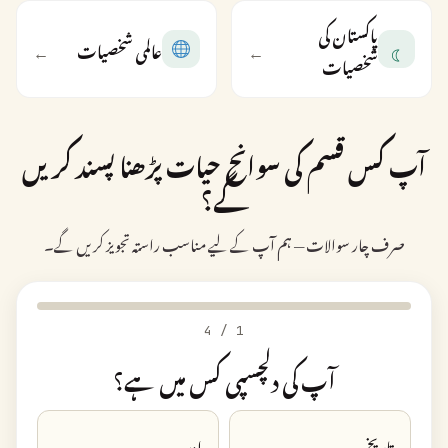
پاکستان کی
☾
←
عالمی شخصیات
←
شخصیات
آپ کس قسم کی سوانح حیات پڑھنا پسند کریں
گے؟
صرف چار سوالات — ہم آپ کے لیے مناسب راستہ تجویز کریں گے۔
4
/
1
آپ کی دلچسپی کس میں ہے؟
تاریخ
ادب