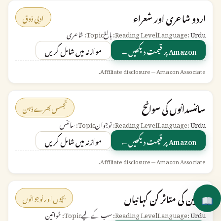
اردو شاعری اور شعراء
ادبی ذوق
Urdu
Language:
Reading Level:
بالغ
Topic:
شاعری
←
Amazon پر قیمت دیکھیں
موازنہ میں شامل کریں
Affiliate disclosure — Amazon Associate.
سائنسدانوں کی سوانح
تجسس بھرے ذہن
Urdu
Language:
Reading Level:
نوجوان
Topic:
سائنس
←
Amazon پر قیمت دیکھیں
موازنہ میں شامل کریں
Affiliate disclosure — Amazon Associate.
خواتین کی متاثر کن کہانیاں
بچوں اور نوجوانوں
Urdu
Language:
Reading Level:
سب کے لیے
Topic:
خواتین