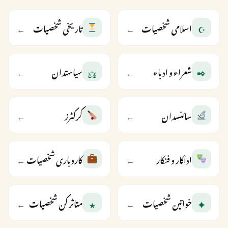
☪
اسلامی شخصیات
←
تاریخی شخصیات
←
⚖
✒
شعراء و ادباء
←
سیاستدان
←
سائنسدان
←
کرکٹرز
←
اداکار و فنکار
←
کاروباری شخصیات
←
★
✦
خواتین شخصیات
←
متاثر کن شخصیات
←