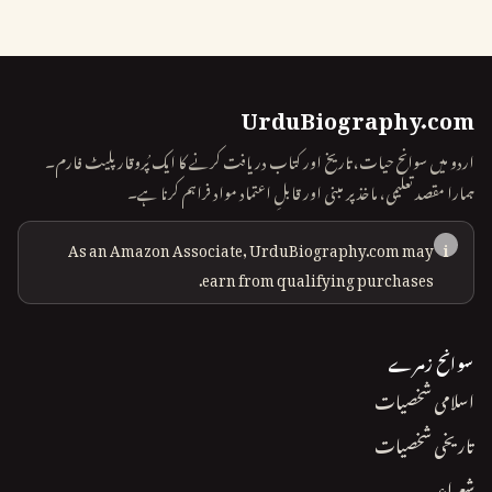
UrduBiography.com
اردو میں سوانح حیات، تاریخ اور کتاب دریافت کرنے کا ایک پُروقار پلیٹ فارم۔
ہمارا مقصد تعلیمی، ماخذ پر مبنی اور قابلِ اعتماد مواد فراہم کرنا ہے۔
As an Amazon Associate, UrduBiography.com may
i
earn from qualifying purchases.
سوانح زمرے
اسلامی شخصیات
تاریخی شخصیات
شعراء