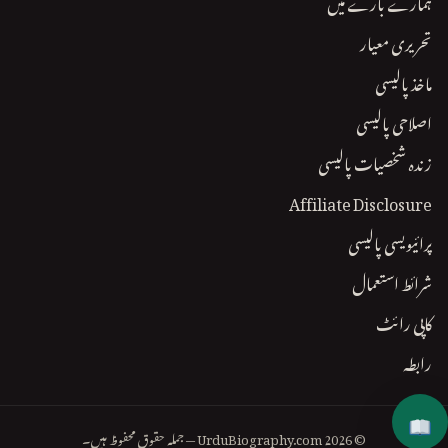
ہمارے بارے میں
تحریری معیار
ماخذ پالیسی
اصلاحی پالیسی
زندہ شخصیات پالیسی
Affiliate Disclosure
پرائیویسی پالیسی
شرائط استعمال
کاپی رائٹ
رابطہ
© 2026 UrduBiography.com — جملہ حقوق محفوظ ہیں۔