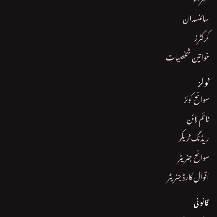
سائنسدان
کرکٹرز
خواتین شخصیات
ٹولز
سوانح کوئز
ٹائم لائن
ریڈنگ ٹریکر
سوانح جنریٹر
اقوال کارڈ جنریٹر
قانونی