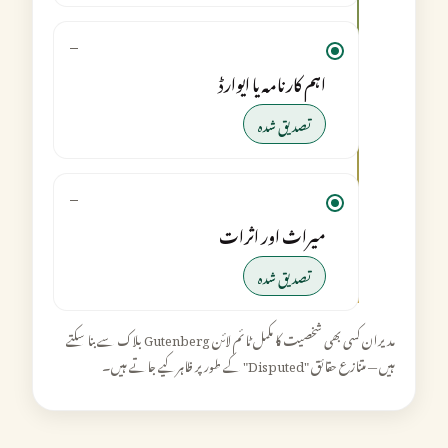
—
اہم کارنامہ یا ایوارڈ
تصدیق شدہ
—
میراث اور اثرات
تصدیق شدہ
مدیران کسی بھی شخصیت کا مکمل ٹائم لائن Gutenberg بلاک سے بنا سکتے
ہیں — متنازع حقائق "Disputed" کے طور پر ظاہر کیے جاتے ہیں۔