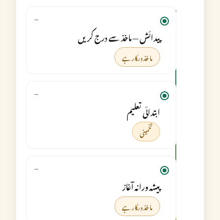
—
پیدائش — ماخذ سے درج کریں
ماخذ درکار ہے
—
ابتدائی تعلیم
تخمینی
—
پیشہ ورانہ آغاز
ماخذ درکار ہے