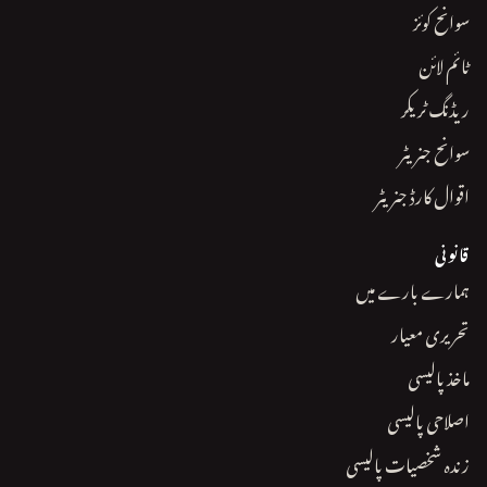
سوانح کوئز
ٹائم لائن
ریڈنگ ٹریکر
سوانح جنریٹر
اقوال کارڈ جنریٹر
قانونی
ہمارے بارے میں
تحریری معیار
ماخذ پالیسی
اصلاحی پالیسی
زندہ شخصیات پالیسی