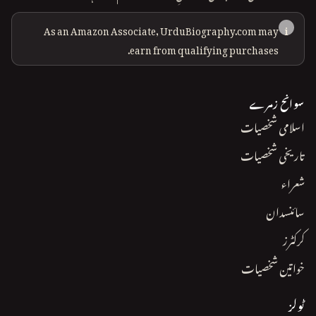
As an Amazon Associate, UrduBiography.com may
i
earn from qualifying purchases.
سوانح زمرے
اسلامی شخصیات
تاریخی شخصیات
شعراء
سائنسدان
کرکٹرز
خواتین شخصیات
ٹولز