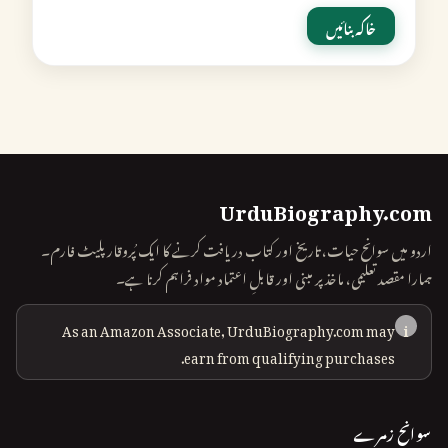
خاکہ بنائیں
UrduBiography.com
اردو میں سوانح حیات، تاریخ اور کتاب دریافت کرنے کا ایک پُروقار پلیٹ فارم۔
ہمارا مقصد تعلیمی، ماخذ پر مبنی اور قابلِ اعتماد مواد فراہم کرنا ہے۔
As an Amazon Associate, UrduBiography.com may
i
earn from qualifying purchases.
سوانح زمرے