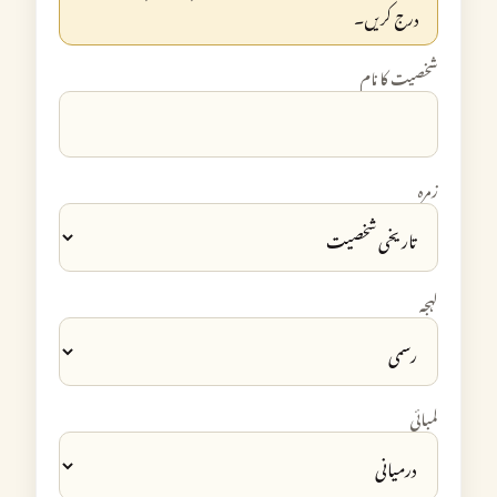
درج کریں۔
شخصیت کا نام
زمرہ
لہجہ
لمبائی