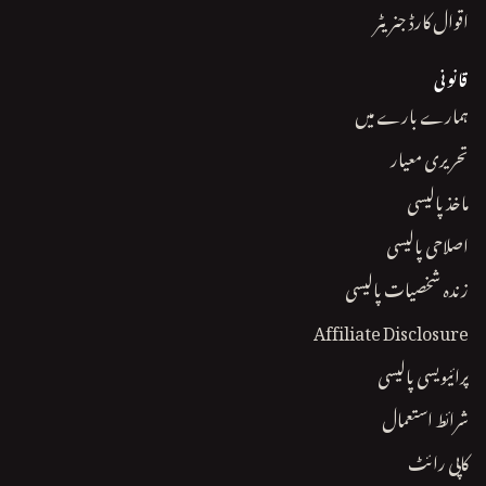
اقوال کارڈ جنریٹر
قانونی
ہمارے بارے میں
تحریری معیار
ماخذ پالیسی
اصلاحی پالیسی
زندہ شخصیات پالیسی
Affiliate Disclosure
پرائیویسی پالیسی
شرائط استعمال
کاپی رائٹ