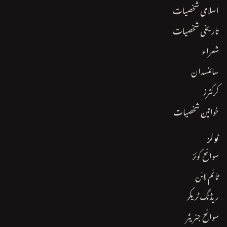
اسلامی شخصیات
تاریخی شخصیات
شعراء
سائنسدان
کرکٹرز
خواتین شخصیات
ٹولز
سوانح کوئز
ٹائم لائن
ریڈنگ ٹریکر
سوانح جنریٹر