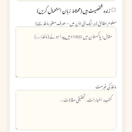
زندہ شخصیت ہیں (محتاط زبان استعمال کریں)
معلوم حقائق (ہر ایک نئی لائن میں — صرف معتبر ماخذ سے)
ماخذ کی فہرست