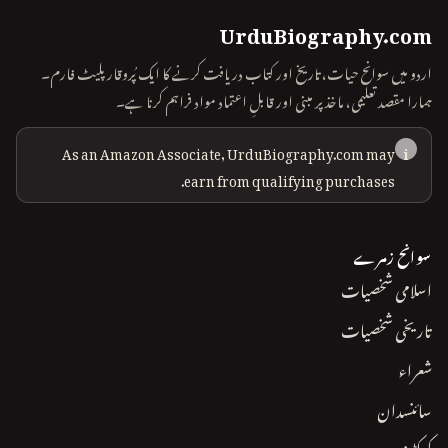
UrduBiography.com
اردو میں سوانح حیات، تاریخ اور کتاب دریافت کرنے کا ایک پُروقار پلیٹ فارم۔
ہمارا مقصد تعلیمی، ماخذ پر مبنی اور قابلِ اعتماد مواد فراہم کرنا ہے۔
As an Amazon Associate, UrduBiography.com may
i
earn from qualifying purchases.
سوانح زمرے
اسلامی شخصیات
تاریخی شخصیات
شعراء
سائنسدان