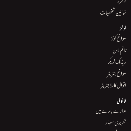
کرکٹرز
خواتین شخصیات
ٹولز
سوانح کوئز
ٹائم لائن
ریڈنگ ٹریکر
سوانح جنریٹر
اقوال کارڈ جنریٹر
قانونی
ہمارے بارے میں
تحریری معیار